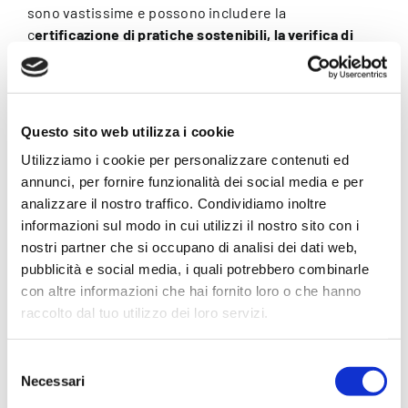
sono vastissime e possono includere la
c
ertificazione di pratiche sostenibili, la verifica di
standard etici nella produzione, e persino la lotta
contro la contraffazione
. In un’epoca in cui la
provenienza e la sicurezza del prodotto sono tanto
rilevanti quanto la sua qualità, la blockchain si pone
Questo sito web utilizza i cookie
come una soluzione indispensabile.
Utilizziamo i cookie per personalizzare contenuti ed
Tracciabilità
annunci, per fornire funzionalità dei social media e per
analizzare il nostro traffico. Condividiamo inoltre
informazioni sul modo in cui utilizzi il nostro sito con i
avanzata
nostri partner che si occupano di analisi dei dati web,
pubblicità e social media, i quali potrebbero combinarle
con altre informazioni che hai fornito loro o che hanno
raccolto dal tuo utilizzo dei loro servizi.
Ogni fase del viaggio di un prodotto viene registrata:
dalle condizioni del terreno e l’uso di fertilizzanti nella
Selezione
fase agricola, alle pratiche etiche e ambientali nelle
Necessari
del
fabbriche, fino alle condizioni di trasporto. La
consenso