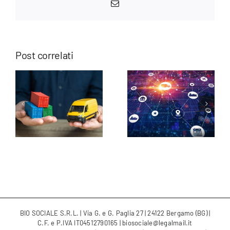
Email
Post correlati
n
Digitalizzazione
L’importanza
nza
della supply
della
chain:
blockchain
benefici e
nel settore
i
sfide
food
BIO SOCIALE S.R.L. | Via G. e G. Paglia 27 | 24122 Bergamo (BG) |
C.F. e P.IVA IT04512790165 | biosociale@legalmail.it